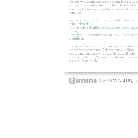
účelom vytvorenia servisnej organizácie pre sub
zaoberajúce sa obchodom s nehnuteľnosťami v 
klasických a nútených predajov, kde sa chcela z
najmä na
- znaleckú činnosť v odbore „ohodnocovanie
nehnuteľností“,
- vydávanie a distribúciu špecializovaných inze
novín,
- energetickú hospodárnosť budov a s tým súvis
certifikáciu.
Spoločnosť sa snaží o napĺňanie týchto zámerov
prostredníctvom skúsených znalcov v odbore,
zlepšovania manažmentu inzercie a distribúcie
„Dražobných listov“, ako aj vzdelávaním vo vše
súvisiacich oboroch.
2008
VENDITIO, a.