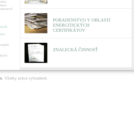
jekty
rámci
ameriavať
PORADENSTVO V OBLASTI
ENERGITICKÝCH
rtných
CERTIFIKÁTOV
iacu
 najmä
ZNALECKÁ ČINNOSŤ
tkých
s.
Všetky práva vyhradené.